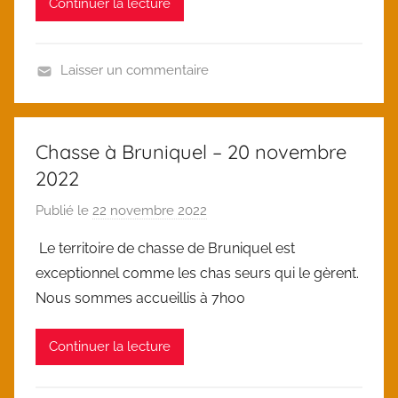
Continuer la lecture
e
c
d
Laisser un commentaire
U
n
c
Chasse à Bruniquel – 20 novembre
a
2022
t
e
Publié le
22 novembre 2022
p
g
a
Le territoire de chasse de Bruniquel est
o
r
exceptionnel comme les chas seurs qui le gèrent.
r
l
Nous sommes accueillis à 7h00
i
o
z
i
Continuer la lecture
e
c
d