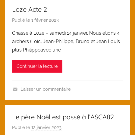
Loze Acte 2
Publié le
1 février 2023
p
a
Chasse à Loze – samedi 14 janvier. Nous étions 4
r
archers (Loïc, Jean-Philippe, Bruno et Jean Louis
l
plus Philippeavec une
o
i
Continuer la lecture
c
Laisser un commentaire
U
n
c
Le père Noël est passé à l’ASCA82
a
Publié le
12 janvier 2023
p
t