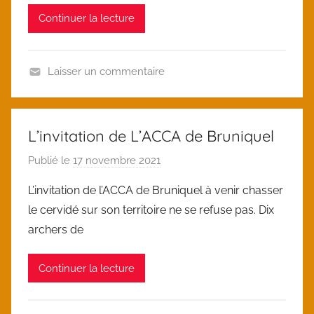
i
i
Continuer la lecture
c
z
e
d
Laisser un commentaire
U
n
c
L’invitation de L’ACCA de Bruniquel
a
Publié le
17 novembre 2021
p
t
a
e
L’invitation de l’ACCA de Bruniquel à venir chasser
r
g
le cervidé sur son territoire ne se refuse pas. Dix
l
o
archers de
o
r
i
i
Continuer la lecture
c
z
e
d