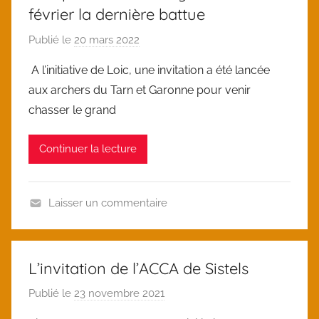
a
février la dernière battue
t
e
Publié le
20 mars 2022
p
g
a
A l’initiative de Loic, une invitation a été lancée
o
r
aux archers du Tarn et Garonne pour venir
r
l
chasser le grand
i
o
z
i
Continuer la lecture
e
c
d
Laisser un commentaire
U
n
c
L’invitation de l’ACCA de Sistels
a
Publié le
23 novembre 2021
p
t
a
e