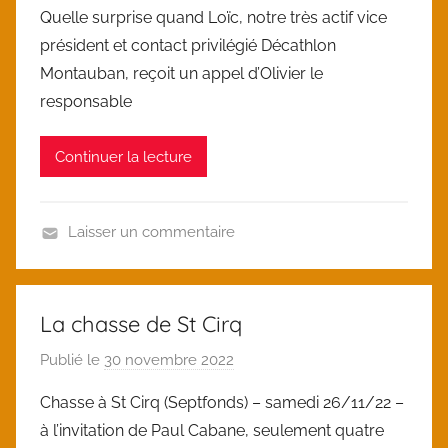
a
e
Quelle surprise quand Loïc, notre très actif vice
r
g
président et contact privilégié Décathlon
l
o
Montauban, reçoit un appel d’Olivier le
o
r
responsable
i
i
c
z
Continuer la lecture
e
d
Laisser un commentaire
U
n
c
La chasse de St Cirq
a
Publié le
30 novembre 2022
p
t
a
e
Chasse à St Cirq (Septfonds) – samedi 26/11/22 –
r
g
à l’invitation de Paul Cabane, seulement quatre
l
o