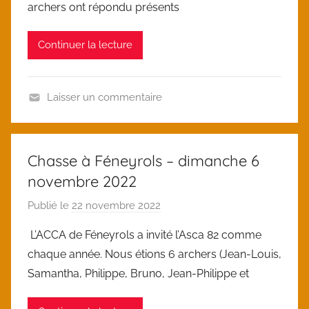
archers ont répondu présents
o
r
i
i
Continuer la lecture
c
z
e
d
Laisser un commentaire
U
n
c
Chasse à Féneyrols – dimanche 6
a
novembre 2022
t
e
Publié le
22 novembre 2022
p
g
a
L’ACCA de Féneyrols a invité l’Asca 82 comme
o
r
chaque année. Nous étions 6 archers (Jean-Louis,
r
l
Samantha, Philippe, Bruno, Jean-Philippe et
i
o
z
i