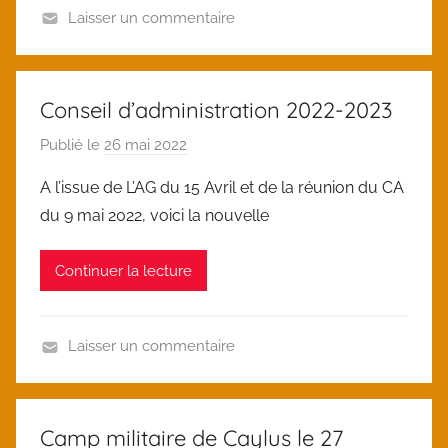
Laisser un commentaire
U
n
c
Conseil d’administration 2022-2023
a
Publié le
26 mai 2022
p
t
a
e
A l’issue de L’AG du 15 Avril et de la réunion du CA
r
g
du 9 mai 2022, voici la nouvelle
l
o
o
r
Continuer la lecture
i
i
c
z
e
Laisser un commentaire
d
U
n
c
Camp militaire de Caylus le 27