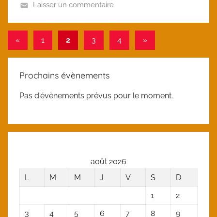
Laisser un commentaire
U
n
Navigation
Publications
Articles
«
1
2
3
4
»
c
précédentes
suivants
des
a
t
articles
Prochains évènements
e
g
Pas d'évènements prévus pour le moment.
o
r
i
z
e
août 2026
d
L
M
M
J
V
S
D
1
2
3
4
5
6
7
8
9