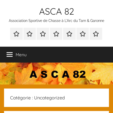
Aller
ASCA 82
au
contenu
Association Sportive de Chasse à L'Arc du Tarn & Garonne
Bienvenue
Nous
Notre
Nos
Agenda
Documents
Nos
contacter
but
Activités
des
à
Partenaire
activités
télécharger
Menu
et
documents
des
membres
Catégorie :
Uncategorized