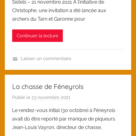
Sistels – 21 novembre 2021 A l’initiative de
r
g
Christophe, une invitation a été lancée aux
l
o
archers du Tarn et Garonne pour
o
r
i
i
Continuer la lecture
c
z
e
d
Laisser un commentaire
U
n
c
La chasse de Féneyrols
a
Publié le
23 novembre 2021
p
t
a
e
Le rendez-vous initial (30 octobre) à Féneyrols
r
g
avait dû être reporté par manque de piqueurs.
l
o
Jean-Louis Vayron, directeur de chasse,
o
r