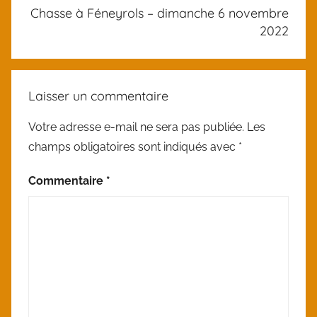
o
Chasse à Féneyrols – dimanche 6 novembre
r
2022
i
z
e
Laisser un commentaire
d
Votre adresse e-mail ne sera pas publiée.
Les
champs obligatoires sont indiqués avec
*
Commentaire
*