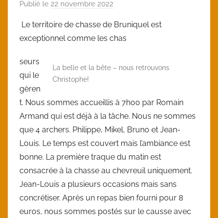
Publié le
22 novembre 2022
p
a
Le territoire de chasse de Bruniquel est
r
exceptionnel comme les chas
l
o
seurs
i
La belle et la bête – nous retrouvons
qui le
Christophe!
c
gèren
t. Nous sommes accueillis à 7h00 par Romain
Armand qui est déjà à la tâche. Nous ne sommes
que 4 archers. Philippe, Mikel, Bruno et Jean-
Louis. Le temps est couvert mais l’ambiance est
bonne. La première traque du matin est
consacrée à la chasse au chevreuil uniquement.
Jean-Louis a plusieurs occasions mais sans
concrétiser. Après un repas bien fourni pour 8
euros, nous sommes postés sur le causse avec