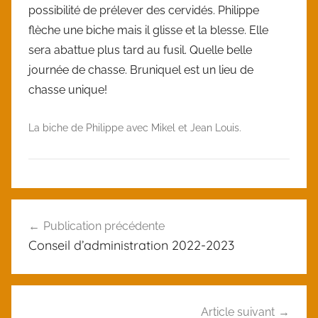
possibilité de prélever des cervidés. Philippe
flèche une biche mais il glisse et la blesse. Elle
sera abattue plus tard au fusil. Quelle belle
journée de chasse. Bruniquel est un lieu de
chasse unique!
La biche de Philippe avec Mikel et Jean Louis.
U
Navigation
n
Publication précédente
de
c
Conseil d’administration 2022-2023
a
l’article
t
e
g
Article suivant