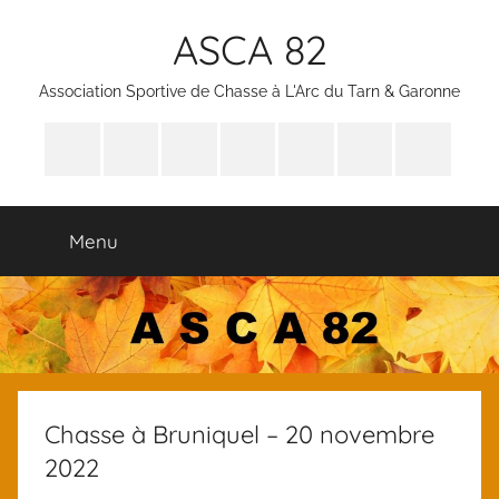
Aller
ASCA 82
au
contenu
Association Sportive de Chasse à L'Arc du Tarn & Garonne
Bienvenue
Nous
Notre
Nos
Agenda
Documents
Nos
contacter
but
Activités
des
à
Partenaire
activités
télécharger
Menu
et
documents
des
membres
Chasse à Bruniquel – 20 novembre
2022