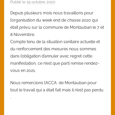
Publié le
19 octobre 2020
p
a
Depuis plusieurs mois nous travaillons pour
r
l’organisation du week end de chasse 2020 qui
l
était prévu sur la commune de Montauban le 7 et
o
8 Novembre.
i
Compte tenu de la situation sanitaire actuelle et
c
du renforcement des mesures nous sommes
dans l’obligation d’annuler avec regret cette
manifestation, ce n’est que parti remise rendez-
vous en 2021.
Nous remercions l’ACCA de Montauban pour
tout le travail qui a était fait mais il n’est pas perdu
.