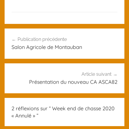
U
Navigation
n
Publication précédente
de
c
Salon Agricole de Montauban
a
l’article
t
e
g
Article suivant
o
Présentation du nouveau CA ASCA82
r
i
z
2 réflexions sur “
Week end de chasse 2020
e
« Annulé »
”
d