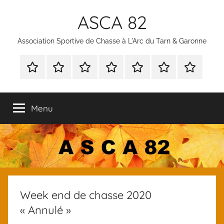
Aller
ASCA 82
au
contenu
Association Sportive de Chasse à L'Arc du Tarn & Garonne
Bienvenue
Nous
Notre
Nos
Agenda
Documents
Nos
contacter
but
Activités
des
à
Partenaire
activités
télécharger
Menu
et
documents
des
membres
Week end de chasse 2020
« Annulé »