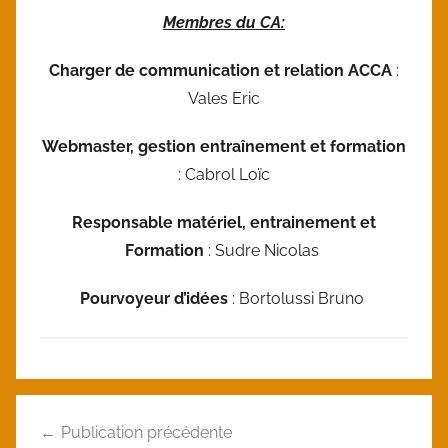
Membres du CA:
Charger de communication et relation ACCA
:
Vales Eric
Webmaster, gestion entraînement et formation
: Cabrol Loïc
Responsable matériel, entrainement et
Formation
: Sudre Nicolas
Pourvoyeur d’idées
: Bortolussi Bruno
U
Navigation
n
Publication précédente
de
c