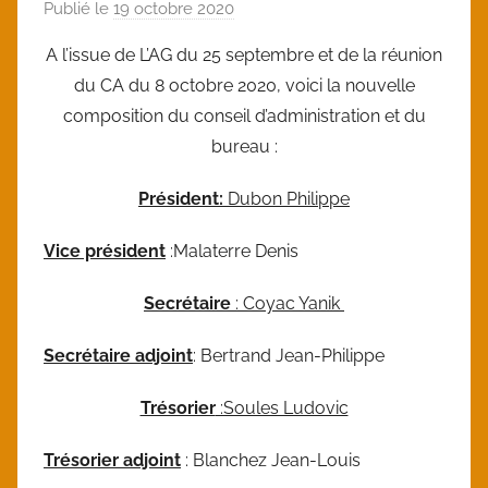
Publié le
19 octobre 2020
p
a
A l’issue de L’AG du 25 septembre et de la réunion
r
du CA du 8 octobre 2020, voici la nouvelle
l
composition du conseil d’administration et du
o
bureau :
i
c
Président:
Dubon Philippe
Vice président
:Malaterre Denis
Secrétaire
: Coyac Yanik
Secrétaire adjoint
: Bertrand Jean-Philippe
Trésorier
:Soules Ludovic
Trésorier adjoint
: Blanchez Jean-Louis