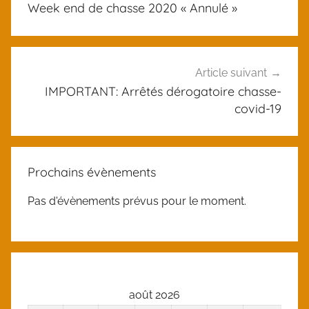
Week end de chasse 2020 « Annulé »
a
l’article
t
e
g
Article suivant
o
IMPORTANT: Arrêtés dérogatoire chasse-
r
covid-19
i
z
e
Prochains évènements
d
Pas d'évènements prévus pour le moment.
août 2026