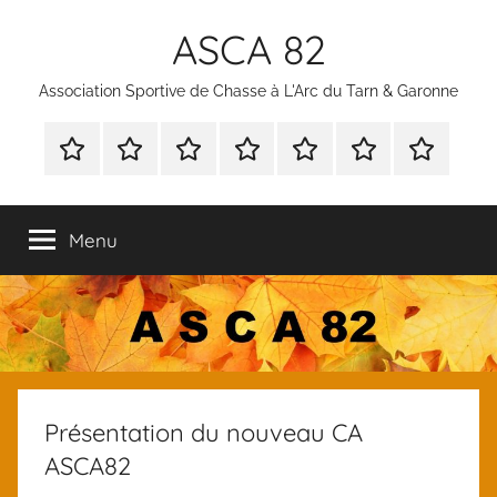
Aller
ASCA 82
au
contenu
Association Sportive de Chasse à L'Arc du Tarn & Garonne
Bienvenue
Nous
Notre
Nos
Agenda
Documents
Nos
contacter
but
Activités
des
à
Partenaire
activités
télécharger
Menu
et
documents
des
membres
Présentation du nouveau CA
ASCA82