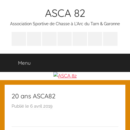
Aller
ASCA 82
au
contenu
Association Sportive de Chasse à L'Arc du Tarn & Garonne
Bienvenue
Nous
Notre
Nos
Agenda
Documents
Nos
contacter
but
Activités
des
à
Partenaire
activités
télécharger
Menu
et
documents
des
membres
20 ans ASCA82
Publié le
6 avril 2019
p
a
r
l