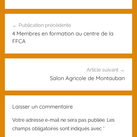
o
U
i
Navigation
n
c
Publication précédente
de
c
4 Membres en formation au centre de la
a
l’article
FFCA
t
e
g
o
Article suivant
r
Salon Agricole de Montauban
i
z
e
Laisser un commentaire
d
Votre adresse e-mail ne sera pas publiée.
Les
champs obligatoires sont indiqués avec
*